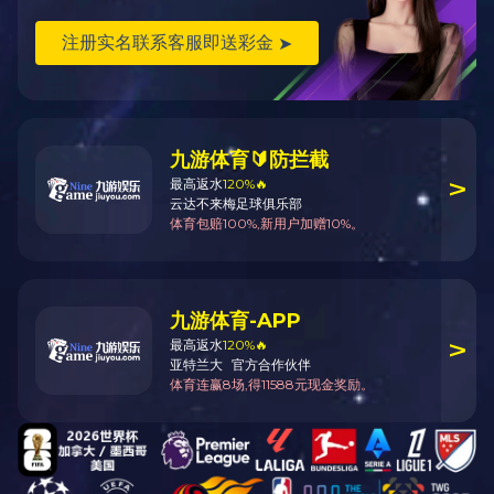
七夕情人节，作为中国最具浪漫色彩的节日多少人在此时彼此说一句“两情若
是久长时，又岂在朝朝暮暮”可大家心里岂能不羡慕“盈盈一水间，脉脉不得
语”我们习惯将爱情装在心里其实谁又不知道，“爱”是要大声说出来各...
查看详情 >
113届上海百货展，九游online(中国)满载归来
2019-08-01
2019年7月27日，为期三天的第113届中国日用百货商品交易会（以下简
称上海百货会）在上海新国际博览中心落下帷幕。此次出征的九游online(中
国)展团收获丰硕，满载而归。此次展会九游online(中国)组织了十多位优秀...
查看详情 >
全国首个！山西祁县设立以“一带一路”命名中外合作区
2019-07-27
7月26日，省政府新闻办召开新闻发布会，介绍设立“一带一路”（祁县）
中小企业特色产业合作区相关情况。祁县成为中国第13个、我省首个由中国
工信部直接批复设立的中外合作区，也是目前中国唯一...
查看详情 >
爱惜物料，重视品质，合理规划
2019-07-23
随着公司发展进入转型升级科技先导的新阶段，在新形势下，要求我们不