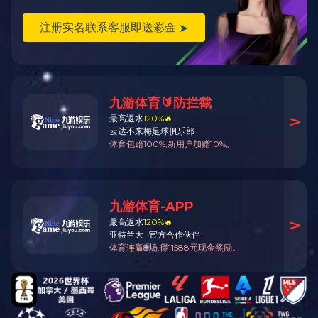
4.2亿元，形成集机制、机压和人工吹制、包装制造
以及机加工中心互为配套的多元化生产格局。在上
海设立外贸总部，分国际营销部和国内营销部两个
部室，实现了九游online(中国)直销。产销量连年居
全国同行业前列，杰出社会、市场表现吸引了国外
专业资本投资，融合了美国及澳洲营销理念和更规
范的管理。
公司九游online(中国)
九游online(中国)有酒杯、酒具、花瓶、风灯、罐
碗、缸盘、蜡台、餐具系列八大类六千多款九游在
线登录官网器皿，出口西欧、美国、澳大利亚、日