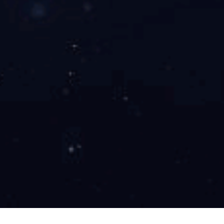
商，得到了客户的认可和好评。