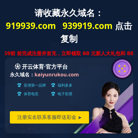
Language：
切
换
导
航
伯洛系列
伯瑞系列
伯萨系列
科罗蒂系列
柯蒂斯系列
首页
>
帝斐系列
>
柯蒂斯系列
柯蒂斯系列
NO.P3642
发布时间：2019-11-29 03:36:58