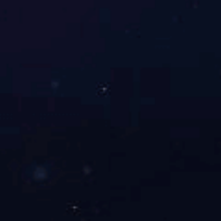
精彩合作
质检
九游online(中国)定制
格拉斯设
社会招
国际事业
企业文化
品牌验厂
帝斐新品
备
聘
部
社会责任
工厂资质
帝豪机制
综合一分
校园招
国内流通
九游online(中国)
环保设备
部
聘
部
地图
行业标准
综合二分
商超定制
员工风采
部
部
一分厂
二分厂
包装厂
九游在线登录官网 总公司地址：山西祁县铁北街2号
TEL:0354-
5226965
九游online(中国)旗
九游online(中国)公