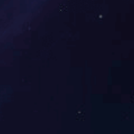
九游在线登录官网水具,九游在线登录官网水杯,水晶水杯,水杯定制,九游
online(中国)九游在线登录官网杯定制，
九游online(中国)九游在线登录官网器
皿
,九游在线登录官网器皿厂家,九游在线登录官网器皿定制,批发高端九游在
线登录官网器皿,九游在线登录官网制品批发
关于我们
品牌九游
公司产
招贤纳
营销网
领先品质
企业新闻
九游online(中国)
online(中国)
业
士
络