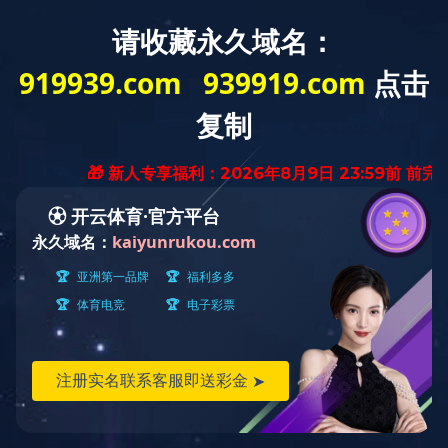
Language：
切
换
导
航
满人间系列
新品推荐
九游在线登录官网酒杯
分酒器及套具
首页
>
九游online(中国)中心
>
新品推荐
>
酒具
酒具