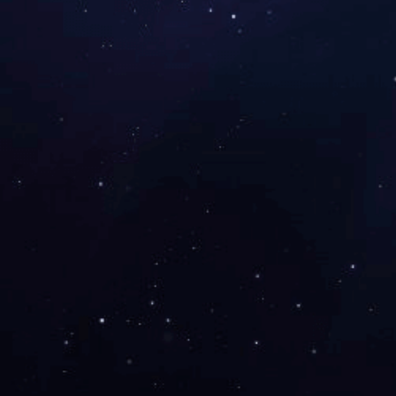
关于我们
品牌九游online(中国)
公司产业
企业新闻
九游online(中国)定制
格拉斯设备
精彩合作
帝斐新品
综合一分部
企业文化
帝豪机制
综合二分部
社会责任
一分厂
九游online(中国)地图
二分厂
员工风采
包装厂
九游在线登录官网 总公司地址：山西祁县铁北街2号