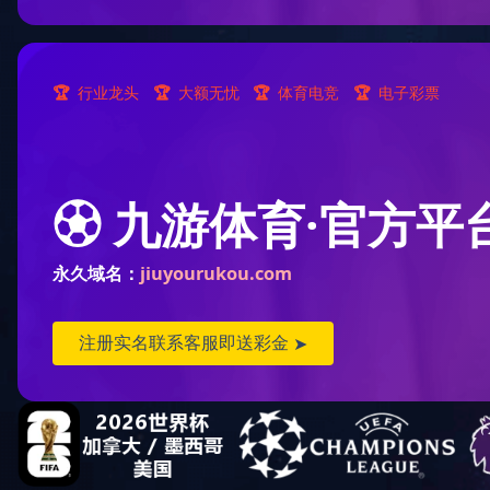
九游
SHANXI 
荣誉资质
总公司
Head Off
总公司
品牌合作
BRAND COOPERATION
TEL : 0
E-mail：
P.C. : 0
太原
地址
Address: