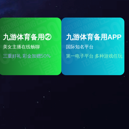
恒安大厦12B
 of Lane 333, Second Shimen Road,