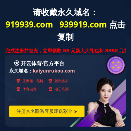
Language：
切
换
导
航
公司动态
行业动态
常见问答
首页
>
资讯中心
资讯中心
九游在线登录官网艺术主题公园竣工开园
2020-07-06
祁县九游在线登录官网艺术主题公园一期工程日前竣工并正式向市民开放。
同时，公园二期、三期工程也全面开工建设，祁县产业发展和项目建设取得
新突破。
查看详情 >