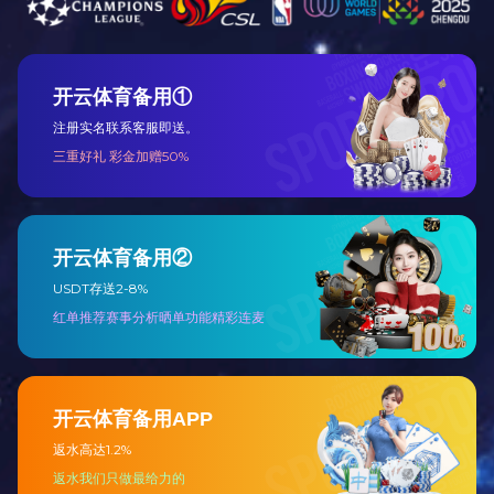
水，作为人们日常生活中的必需品，占据着非常重要的地位。现在，人
们渐渐的喝水也喝出了新花样，用各种各样的杯子喝水。无疑，用九游在线
登录官网杯喝水才是最利于健康的选择。现在，大家可以看到很...
查看详情 >
日用九游在线登录官网行业2019年度经济运行情况简报
2020-04-13
2019年日用九游在线登录官网产业通过主动适应经济新常态，坚持创新
驱动、绿色发展，努力节能降耗、提高效率、降低成本，进行了大量有益的
探索，但面对严峻的环保态势、低层次同质化无序竞争以及产能...
查看详情 >
九游在线登录官网水杯有什么选购方法 九游在线登录官网杯怎样轻
2020-04-09
近年来随着现代科技水平迅速提高，古老而传统的九游在线登录官网行
业焕发新生，各种具备独特功能的九游在线登录官网九游online(中国)纷纷问
世。这些九游在线登录官网不但能起到传统的透光效果，而且还能在一些特
查看详情 >
殊的场合发挥出不可替代的...
2020年1-2月日用九游在线登录官网行业经济运行情况简报
2020-04-08
一、生产情况 1、日用九游在线登录官网制品及九游在线登录官网包装容