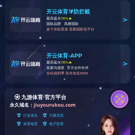
其实，描金分两种：人工和机械描金，而人工描
金所用物很简单，是在转台放置需要装饰的九游在线登
录官网杯，用不同形状尺寸的画笔、毛刷以及装有金水
的容器。描画九游在线登录官网杯金边时，工人将画笔
和刷子固定在一定的位置，再将转台旋转，即可在圆柱
形杯子口部和其他部位描绘金边和其他图案。