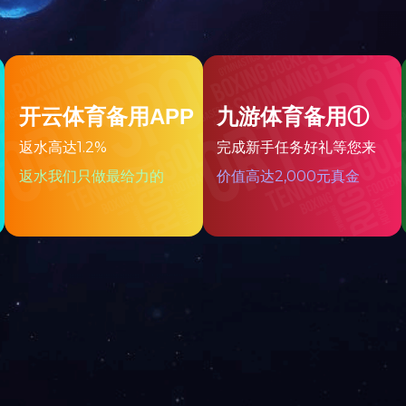
吹制九游在线登录官网器皿生产出口基地和手绘加工生
nline(中国)种类齐全、市场优势明显、产业链条完
蜡台、风灯、水升、果盘、花瓶、糖缸、工艺品等，九游在线
止2019年10月底实现产值28亿元，同比增长13%，对
应了G20峰会、“一带一路”和博鳌亚洲论坛国宴，两