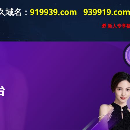
省、市统一安排部署，科学防治、精准施策，在做好疫
县43户九游在线登录官网器皿生产企业已全部复工，共有
九游在线登录官网器皿企业尽快复工复产，祁县工信部
业，都可以申请复工。该县印发了企业复工防控指南，分
视频会议、智能打卡等多项网上办公服务。对复工后的企
）开展联防联控，签订《疫情防控承诺书》督促企业落实